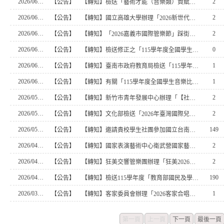
2026/06/24
2
【公告】
【轉知】檢送「藝術才能（音樂類）資賦優異且接受特殊教育方案 之學生於全國學生音樂比賽團體項目B組參賽資格（草 案）意見調查表」暨專案申請表（草案）各1份
2026/06/23
2
【公告】
【轉知】國立高雄大學辦理「2026新世代領袖培訓營」活動簡章， 敬邀貴校社團幹部參與
2026/06/16
2
【公告】
【轉知】「2026嘉義市國際管樂節」踩街及戶外音樂會報名簡 章及報名表乙份，敬邀貴校踴躍報名參與
2026/06/16
0
【公告】
【轉知】檢送修正之「115學年度全國學生舞蹈比賽實施要點」
2026/06/09
1
【公告】
【轉知】臺南市政府教育局檢送「115學年度全國學生舞蹈比賽實施要點」1份
2026/06/02
1
【公告】
【轉知】有關「115學年度全國學生音樂比賽」決賽指定曲草案預告，請惠予轉知所屬參賽隊伍（者）於115年6月30日前提 供修正意見，請查照。
2026/05/28
2
【公告】
【轉知】新竹市青年發展中心辦理「【社幹培力-New Page】 2026新竹市高中職大專校院社團幹部訓練活動」
2026/05/28
2
【公告】
【轉知】文化部檢送「2026年臺灣國際兒童及青少年嘉年華學 校及團體參訪暨偏鄉學生參觀書展補助計畫」
2026/05/05
149
【公告】
【轉知】邀請貴校學生社團參加國立台南大學「2026年阿勃勒節高中熱舞賽」
2026/04/07
2
【公告】
【轉知】國家表演藝術中心衛武營國家藝術文化中心2026年主辦教育推廣節目「《自由狂想》 鹿特丹愛樂銅管樂團團音樂會」報名事宜，請踴躍報名參加
2026/04/07
2
【公告】
【轉知】狂美交響管樂團辦理「狂美2026《臺灣新聲》管樂作 曲大賽」
2026/04/01
190
【公告】
【轉知】檢送115學年度「教育部國民及學前教育署補助高級中等 以下學校成立本土文化社團實施計畫」1份，請依作業期程踴躍提出申請
2026/03/30
1
【公告】
【轉知】客家委員會辦理「2026客家合唱比 賽」及「現代阿卡貝拉表演賽」，請踴躍報名參加
第一頁
上一頁
下一頁
最後一頁