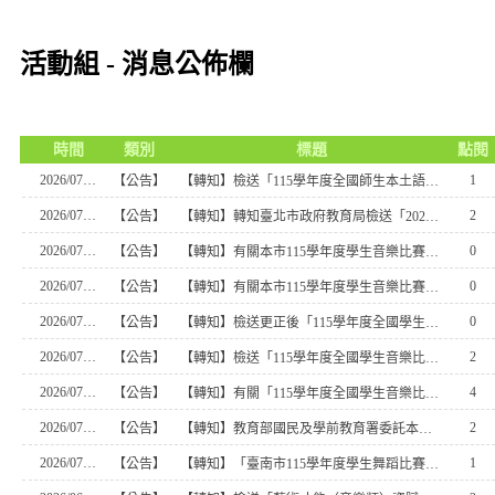
活動組 - 消息公佈欄
時間
類別
標題
點閱
2026/07/28
1
【公告】
【轉知】檢送「115學年度全國師生本土語及新住民語歌謠比賽實施要點」1份
2026/07/22
2
【公告】
【轉知】轉知臺北市政府教育局檢送「2026 we are SNEAKER AGES Taiwan高校校際盃樂團大賽」比賽簡章1份，鼓勵學生參與
2026/07/21
0
【公告】
【轉知】有關本市115學年度學生音樂比賽「個人項目各類組指定 曲公開抽選」案及「115學年度學生音樂比賽暨師生本土 語及新住民語歌謠比賽修正賽程預定表」，詳如說明
2026/07/21
0
【公告】
【轉知】有關本市115學年度學生音樂比賽「個人項目各類組指定 曲公開抽選」案及「115學年度學生音樂比賽暨師生本土 語及新住民語歌謠比賽修正賽程預定表」，詳如說明
2026/07/20
0
【公告】
【轉知】檢送更正後「115學年度全國學生舞蹈比賽實施要點」1 份
2026/07/16
2
【公告】
【轉知】檢送「115學年度全國學生音樂比賽實施要點」1份，詳如說明
2026/07/16
4
【公告】
【轉知】有關「115學年度全國學生音樂比賽」新增上低音號指定 曲【草案】預告，請惠予轉知所屬並於115年8月17日前提 供修正意見，詳如說明
2026/07/16
2
【公告】
【轉知】教育部國民及學前教育署委託本校辦理115年度全國高級 中等學校「學生校園刊物競賽」頒獎典禮暨觀摩會，敬邀 貴校師生踴躍參加
2026/07/14
1
【公告】
【轉知】「臺南市115學年度學生舞蹈比賽實施計畫」1份，請踴躍參加