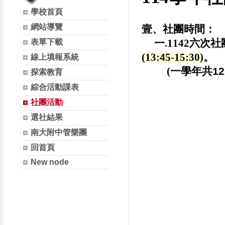
學校首頁
網站導覽
壹、社團時間：
一.1142六次社團課程，
表單下載
(13:45-15:30)
。
線上填報系統
(
一學年共1
探索教育
綜合活動課表
貳、選社時間：
社團活動
1.
線上選社時
選社結果
2.選社結果於9/
南大附中管樂團
回首頁
3
New node