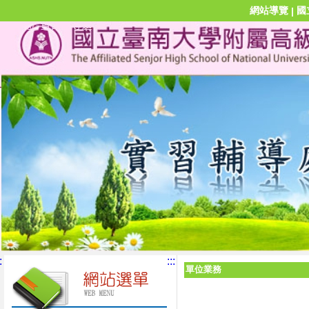
網站導覽
國
|
:
:::
單位業務