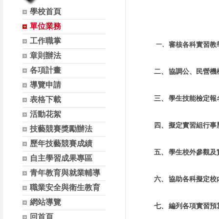
學校首頁
單位業務
工作職掌
一、
審核各科實習教
章則辦法
各項計畫
二、
協調公、民營機
導覽申請
三、
學生技能檢定報
表格下載
活動花絮
四、
擬定實習組行事
技藝競賽獎勵辦法
歷年技藝競賽成績
五、
學生校外參觀及
自主學習成果專區
青年教育與就業輔導
六、
協助各科擬定校
職業安全與衛生教育
網站導覽
七、
編列各項實習預
回首頁