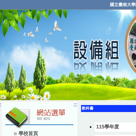
國立臺南大學
:
:::
教科書
115學年度
學校首頁