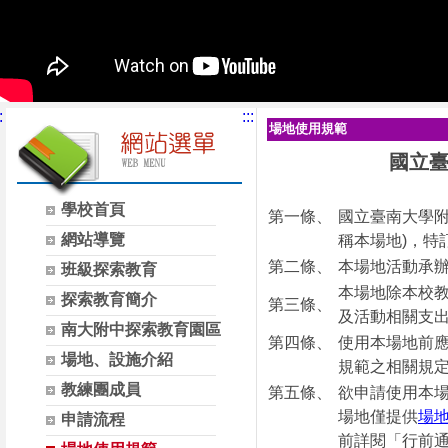
:
:::
場地使用規範
國立
學校首頁
第一條、
國立臺南大學
網站導覽
稱本場地)，特
第二條、
本場地活動承
班級探索教育
本場地除本校
探索教育簡介
第三條、
及活動相關支
南大附中探索教育園區
第四條、
使用本場地前
場地、設施介紹
規範之相關規
教練團成員
第五條、
欲申請使用本
場地僅提供
場
申請流程
前詳閱「行前