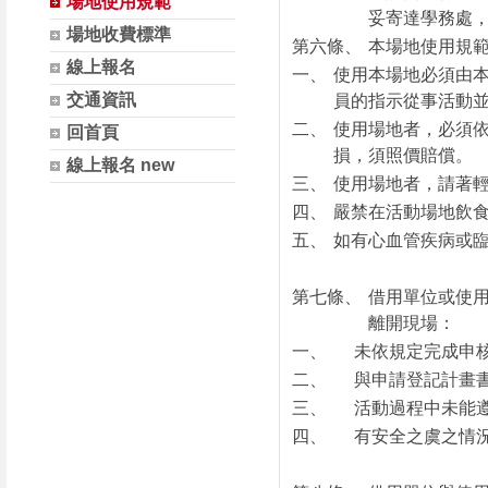
場地使用規範
妥寄達學務處
場地收費標準
第六條、
本場地使用規
線上報名
一、
使用本場地必須由
交通資訊
員的指示從事活動
二、
使用場地者，必須
回首頁
損，須照價賠償。
線上報名 new
三、
使用場地者，請著
四、
嚴禁在活動場地飲食
五、
如有心血管疾病或
第七條、
借用單位或使
離開現場：
一、
未依規定完成申
二、
與申請登記計畫
三、
活動過程中未能
四、
有安全之虞之情