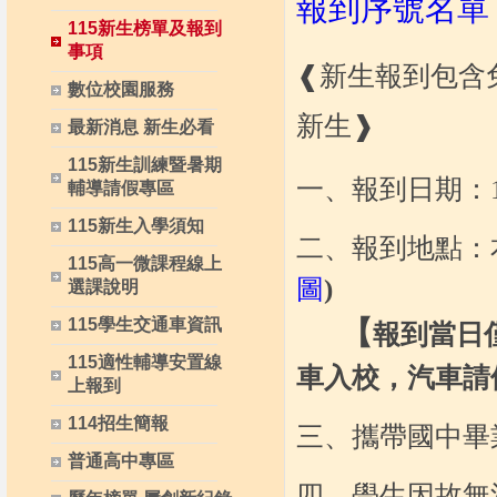
報到序號名單 
115新生榜單及報到
事項
❰新生報到包含
數位校園服務
新生❱
最新消息 新生必看
115新生訓練暨暑期
一、報到日期：1
輔導請假專區
115新生入學須知
二、報到地點：
115高一微課程線上
圖
)
選課說明
115學生交通車資訊
【
報到當日
115適性輔導安置線
車入校，汽車請
上報到
114招生簡報
三、攜帶國中畢
普通高中專區
四、學生因故無