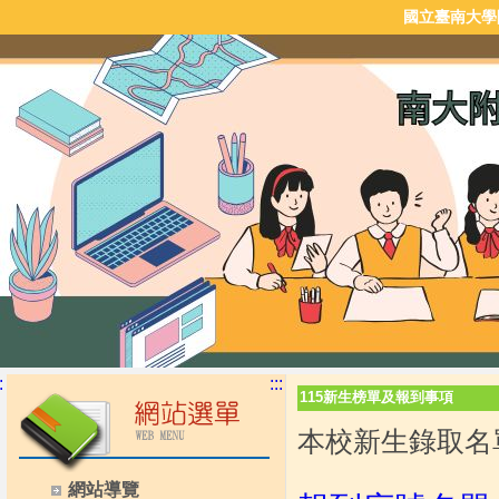
國立臺南大學
:
:::
115新生榜單及報到事項
本校新生錄取名
網站導覽